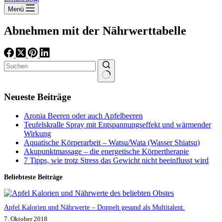
Menü
Abnehmen mit der Nährwerttabelle
Keine
Ergebnisse
Neueste Beiträge
Aronia Beeren oder auch Apfelbeeren
Teufelskralle Spray mit Entspannungseffekt und wärmender
Wirkung
Aquatische Körperarbeit – Watsu/Wata (Wasser Shiatsu)
Akupunktmassage – die energetische Körpertherapie
7 Tipps, wie trotz Stress das Gewicht nicht beeinflusst wird
Beliebteste Beiträge
Apfel Kalorien und Nährwerte – Doppelt gesund als Multitalent.
7. Oktober 2018