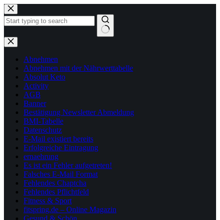
Zum
Inhalt
springen
Keine
Ergebnisse
Abnehmen
Abnehmen mit der Nährwerttabelle
Absolut Keto
Activity
AGB
Banner
Bestätigung Newsletter Abmeldung
BMI-Tabelle
Datenschutz
E-Mail existiert bereits
Erfolgreiche Eintragung
ernaehrung
Es ist ein Fehler aufgetreten!
Falsches E-Mail Format
Fehlendes Chaptcha
Fehlendes Pflichtfeld
Fitness & Sport
fitspring.de – Online Magazin
Gesund & Schön