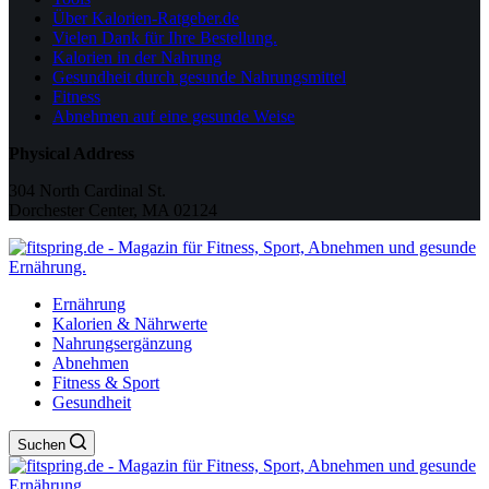
Über Kalorien-Ratgeber.de
Vielen Dank für Ihre Bestellung.
Kalorien in der Nahrung
Gesundheit durch gesunde Nahrungsmittel
Fitness
Abnehmen auf eine gesunde Weise
Physical Address
304 North Cardinal St.
Dorchester Center, MA 02124
Ernährung
Kalorien & Nährwerte
Nahrungsergänzung
Abnehmen
Fitness & Sport
Gesundheit
Suchen