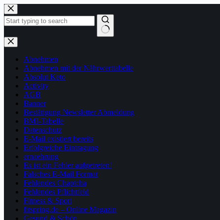
Zum
Inhalt
springen
Keine
Ergebnisse
Abnehmen
Abnehmen mit der Nährwerttabelle
Absolut Keto
Activity
AGB
Banner
Bestätigung Newsletter Abmeldung
BMI-Tabelle
Datenschutz
E-Mail existiert bereits
Erfolgreiche Eintragung
ernaehrung
Es ist ein Fehler aufgetreten!
Falsches E-Mail Format
Fehlendes Chaptcha
Fehlendes Pflichtfeld
Fitness & Sport
fitspring.de – Online Magazin
Gesund & Schön