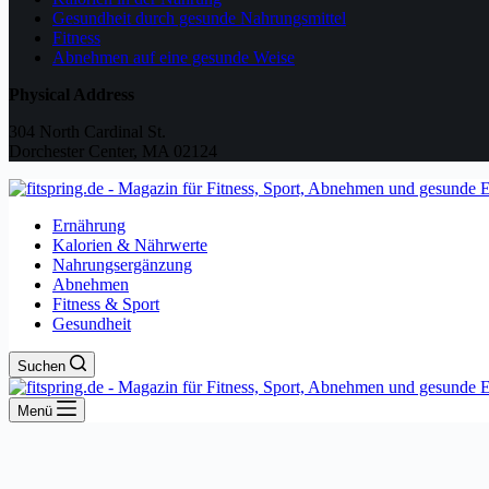
Gesundheit durch gesunde Nahrungsmittel
Fitness
Abnehmen auf eine gesunde Weise
Physical Address
304 North Cardinal St.
Dorchester Center, MA 02124
Ernährung
Kalorien & Nährwerte
Nahrungsergänzung
Abnehmen
Fitness & Sport
Gesundheit
Suchen
Menü