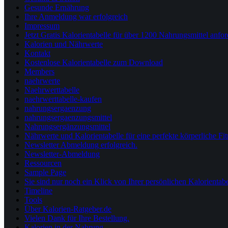
Gesunde Ernährung
Ihre Anmeldung war erfolgreich
Impressum
Jetzt Gratis Kalorientabelle für über 1200 Nahrungsmittel anfo
Kalorien und Nährwerte
Kontakt
Kostenlose Kalorientabelle zum Download
Members
naehrwerte
Naehrwerttabelle
naehrwerttabelle-kaufen
nahrungsergaenzung
nahrungsergaenzungsmittel
Nahrungsergänzungsmittel
Nährwerte und Kalorientabelle für eine perfekte körperliche 
Newsletter Abmeldung erfolgreich.
Newsletter-Abmeldung
Ressourcen
Sample Page
Sie sind nur noch ein Klick von Ihrer persönlichen Kalorientabe
Timeline
Tools
Über Kalorien-Ratgeber.de
Vielen Dank für Ihre Bestellung.
Kalorien in der Nahrung