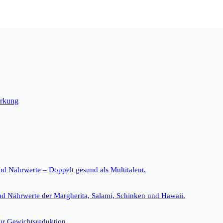
irkung
nd Nährwerte – Doppelt gesund als Multitalent.
nd Nährwerte der Margherita, Salami, Schinken und Hawaii.
ur Gewichtsreduktion