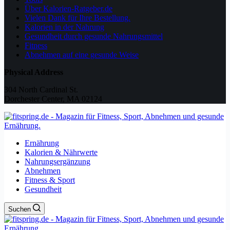
Über Kalorien-Ratgeber.de
Vielen Dank für Ihre Bestellung.
Kalorien in der Nahrung
Gesundheit durch gesunde Nahrungsmittel
Fitness
Abnehmen auf eine gesunde Weise
Physical Address
304 North Cardinal St.
Dorchester Center, MA 02124
Ernährung
Kalorien & Nährwerte
Nahrungsergänzung
Abnehmen
Fitness & Sport
Gesundheit
Suchen