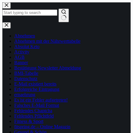
Zum
Inhalt
springen
Keine
Ergebnisse
Abnehmen
Abnehmen mit der Nährwerttabelle
Absolut Keto
Activity
AGB
Banner
Bestätigung Newsletter Abmeldung
BMI-Tabelle
Datenschutz
E-Mail existiert bereits
Erfolgreiche Eintragung
ernaehrung
Es ist ein Fehler aufgetreten!
Falsches E-Mail Format
Fehlendes Chaptcha
Fehlendes Pflichtfeld
Fitness & Sport
fitspring.de – Online Magazin
Gesund & Schön