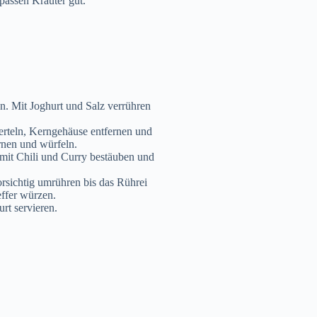
assen Kräuter gut.
en. Mit Joghurt und Salz verrühren
erteln, Kerngehäuse entfernen und
ernen und würfeln.
mit Chili und Curry bestäuben und
orsichtig umrühren bis das Rührei
effer würzen.
rt servieren.