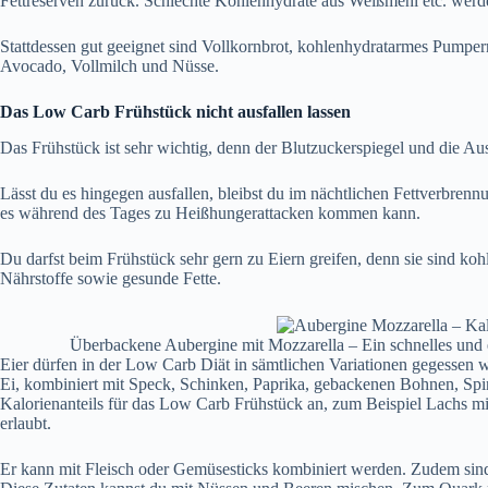
Fettreserven zurück. Schlechte Kohlenhydrate aus Weißmehl etc. wer
Stattdessen gut geeignet sind Vollkornbrot, kohlenhydratarmes Pumpern
Avocado, Vollmilch und Nüsse.
Das Low Carb Frühstück nicht ausfallen lassen
Das Frühstück ist sehr wichtig, denn der Blutzuckerspiegel und die Au
Lässt du es hingegen ausfallen, bleibst du im nächtlichen Fettverbren
es während des Tages zu Heißhungerattacken kommen kann.
Du darfst beim Frühstück sehr gern zu Eiern greifen, denn sie sind ko
Nährstoffe sowie gesunde Fette.
Überbackene Aubergine mit Mozzarella – Ein schnelles und e
Eier dürfen in der Low Carb Diät in sämtlichen Variationen gegessen w
Ei, kombiniert mit Speck, Schinken, Paprika, gebackenen Bohnen, Spina
Kalorienanteils für das Low Carb Frühstück an, zum Beispiel Lachs mit 
erlaubt.
Er kann mit Fleisch oder Gemüsesticks kombiniert werden. Zudem sind