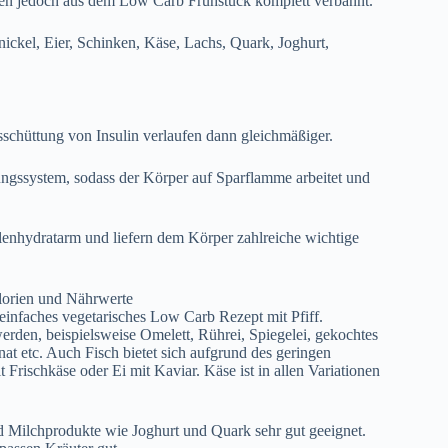
den jedoch aus dem Low Carb Frühstück komplett verbannt.
ickel, Eier, Schinken, Käse, Lachs, Quark, Joghurt,
sschüttung von Insulin verlaufen dann gleichmäßiger.
nungssystem, sodass der Körper auf Sparflamme arbeitet und
hlenhydratarm und liefern dem Körper zahlreiche wichtige
infaches vegetarisches Low Carb Rezept mit Pfiff.
erden, beispielsweise Omelett, Rührei, Spiegelei, gekochtes
t etc. Auch Fisch bietet sich aufgrund des geringen
Frischkäse oder Ei mit Kaviar. Käse ist in allen Variationen
 Milchprodukte wie Joghurt und Quark sehr gut geeignet.