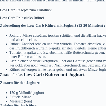
Diese Zutaten kannst du mit Nüssen und Beeren mischen. Zum Quark p
Low Carb Rezepte zum Frühstück
Low Carb Frühstücks Rührei
Zubereitung des Low Carb Rührei mit Joghurt (15-20 Minuten) :
Joghurt: Minze abspülen, trocken schütteln und die Blätter hack
und abschmecken.
Rührei: Zwiebel schälen und fein würfeln. Tomaten abspülen, vi
das Fruchtfleisch würfeln. Paprika schälen, vierteln, Kerne entf
Tomaten, Paprika und Zwiebeln ins heiße Butterschmalz geben, 
unter Rühren andünsten.
Eier in einer Schüssel verquirlen, über das Gemüse geben und v
gestockt, aber noch weich ist. Nach Geschmack mit Salz und Pf
Rührei auf vorgewärmte Teller geben und mit etwas Minze-Joghu
Low Carb Rührei mit Joghurt
Zutaten für das
Zutaten für den Joghurt:
150 g Vollmilchjoghurt
3 Stiele Minze
Meersalz (fein)
Zutaten für das Rührei