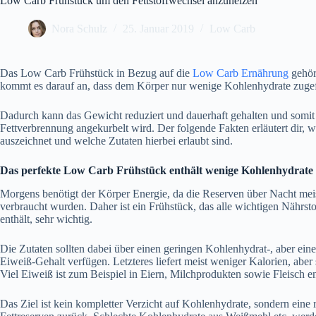
Low Carb Frühstück um den Fettstoffwechsel anzuheizen
Nora Schulz
25. Januar 2019
Low Carb
Das Low Carb Frühstück in Bezug auf die
Low Carb Ernährung
gehört
kommt es darauf an, dass dem Körper nur wenige Kohlenhydrate zuge
Dadurch kann das Gewicht reduziert und dauerhaft gehalten und somit di
Fettverbrennung angekurbelt wird. Der folgende Fakten erläutert dir,
auszeichnet und welche Zutaten hierbei erlaubt sind.
Das perfekte Low Carb Frühstück enthält wenige Kohlenhydrate
Morgens benötigt der Körper Energie, da die Reserven über Nacht mei
verbraucht wurden. Daher ist ein Frühstück, das alle wichtigen Nährsto
enthält, sehr wichtig.
Die Zutaten sollten dabei über einen geringen Kohlenhydrat-, aber ein
Eiweiß-Gehalt verfügen. Letzteres liefert meist weniger Kalorien, aber s
Viel Eiweiß ist zum Beispiel in Eiern, Milchprodukten sowie Fleisch en
Das Ziel ist kein kompletter Verzicht auf Kohlenhydrate, sondern eine 