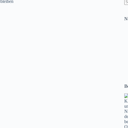
K
Er
N
B