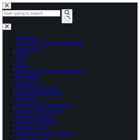
Zum
Inhalt
springen
Keine
Ergebnisse
Abnehmen
Abnehmen mit der Nährwerttabelle
Absolut Keto
Activity
AGB
Banner
Bestätigung Newsletter Abmeldung
BMI-Tabelle
Datenschutz
E-Mail existiert bereits
Erfolgreiche Eintragung
ernaehrung
Es ist ein Fehler aufgetreten!
Falsches E-Mail Format
Fehlendes Chaptcha
Fehlendes Pflichtfeld
Fitness & Sport
fitspring.de – Online Magazin
Gesund & Schön