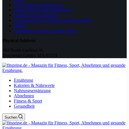
Über Kalorien-Ratgeber.de
Vielen Dank für Ihre Bestellung.
Kalorien in der Nahrung
Gesundheit durch gesunde Nahrungsmittel
Fitness
Abnehmen auf eine gesunde Weise
Physical Address
304 North Cardinal St.
Dorchester Center, MA 02124
Ernährung
Kalorien & Nährwerte
Nahrungsergänzung
Abnehmen
Fitness & Sport
Gesundheit
Suchen