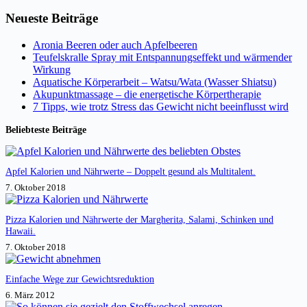
Keine
Ergebnisse
Neueste Beiträge
Aronia Beeren oder auch Apfelbeeren
Teufelskralle Spray mit Entspannungseffekt und wärmender
Wirkung
Aquatische Körperarbeit – Watsu/Wata (Wasser Shiatsu)
Akupunktmassage – die energetische Körpertherapie
7 Tipps, wie trotz Stress das Gewicht nicht beeinflusst wird
Beliebteste Beiträge
Apfel Kalorien und Nährwerte – Doppelt gesund als Multitalent.
7. Oktober 2018
Pizza Kalorien und Nährwerte der Margherita, Salami, Schinken und
Hawaii.
7. Oktober 2018
Einfache Wege zur Gewichtsreduktion
6. März 2012