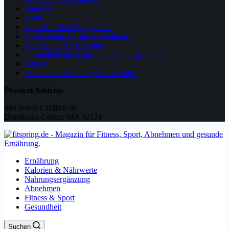
Timeline
Tools
Über Kalorien-Ratgeber.de
Vielen Dank für Ihre Bestellung.
Kalorien in der Nahrung
Gesundheit durch gesunde Nahrungsmittel
Fitness
Abnehmen auf eine gesunde Weise
Physical Address
304 North Cardinal St.
Dorchester Center, MA 02124
Ernährung
Kalorien & Nährwerte
Nahrungsergänzung
Abnehmen
Fitness & Sport
Gesundheit
Suchen