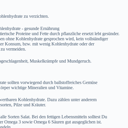
ohlenhydrate zu verzichten.
rische Proteine und Fette durch pflanzliche ersetzt lebt gesünder.
sen ohne Kohlenhydrate gesprochen wird,
kein
vollständiger
erter Konsum, bzw. mit wenig Kohlenhydrate oder der
 zu vermeiden.
bgeschlagenheit, Muskelkrämpfe und Mundgeruch.
rate sollten vorwiegend durch ballstoffreiches Gemüse
örper wichtige Mineralien und Vitamine.
rwertbaren Kohlenhydrate. Dazu zählen unter anderem
sorten, Pilze und Kräuter.
e Sorten Salat. Bei den fettigen Lebensmitteln solltest Du
s der Omega 3 sowie Omega 6 Säuren gut ausgeglichen ist.
andeln.