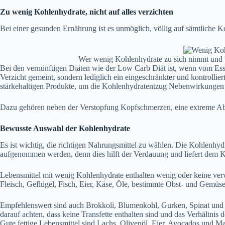
Zu wenig Kohlenhydrate, nicht auf alles verzichten
Bei einer gesunden Ernährung ist es unmöglich, völlig auf sämtliche K
Wer wenig Kohlenhydrate zu sich nimmt und tie
Bei den vernünftigen Diäten wie der
Low Carb Diät
ist, wenn vom Es
Verzicht gemeint, sondern lediglich ein eingeschränkter und kontrolli
stärkehaltigen Produkte, um die Kohlenhydratentzug Nebenwirkungen
Dazu gehören neben der
Verstopfung Kopfschmerzen, eine extreme A
Bewusste Auswahl der Kohlenhydrate
Es ist wichtig, die richtigen Nahrungsmittel zu wählen. Die Kohlenhyd
aufgenommen werden, denn dies hilft der Verdauung und liefert dem K
Lebensmittel mit wenig Kohlenhydrate enthalten wenig oder keine ve
Fleisch, Geflügel, Fisch, Eier, Käse, Öle, bestimmte Obst- und Gemüse
Empfehlenswert sind auch Brokkoli, Blumenkohl, Gurken, Spinat und all
darauf achten, dass keine Transfette enthalten sind und das Verhältni
Gute fettige Lebensmittel sind Lachs, Olivenöl, Eier, Avocados und M