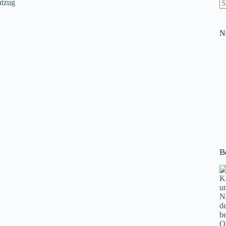
K
Er
N
B