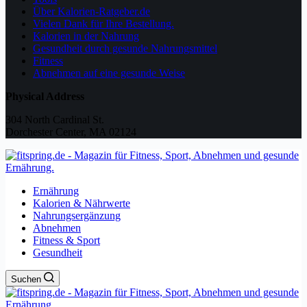
Über Kalorien-Ratgeber.de
Vielen Dank für Ihre Bestellung.
Kalorien in der Nahrung
Gesundheit durch gesunde Nahrungsmittel
Fitness
Abnehmen auf eine gesunde Weise
Physical Address
304 North Cardinal St.
Dorchester Center, MA 02124
Ernährung
Kalorien & Nährwerte
Nahrungsergänzung
Abnehmen
Fitness & Sport
Gesundheit
Suchen