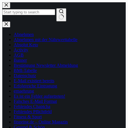
Zum
Inhalt
springen
Keine
Ergebnisse
Abnehmen
Abnehmen mit der Nährwerttabelle
Absolut Keto
Activity
AGB
Banner
Bestätigung Newsletter Abmeldung
BMI-Tabelle
Datenschutz
E-Mail existiert bereits
Erfolgreiche Eintragung
ernaehrung
Es ist ein Fehler aufgetreten!
Falsches E-Mail Format
Fehlendes Chaptcha
Fehlendes Pflichtfeld
Fitness & Sport
fitspring.de – Online Magazin
Gesund & Schön