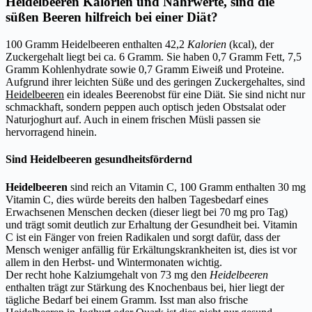
Heidelbeeren Kalorien und Nährwerte, sind die
süßen Beeren hilfreich bei einer Diät?
100 Gramm Heidelbeeren enthalten 42,2
Kalorien
(kcal), der
Zuckergehalt liegt bei ca. 6 Gramm. Sie haben 0,7 Gramm Fett, 7,5
Gramm Kohlenhydrate sowie 0,7 Gramm Eiweiß und Proteine.
Aufgrund ihrer leichten Süße und des geringen Zuckergehaltes, sind
Heidelbeeren
ein ideales Beerenobst für eine Diät. Sie sind nicht nur
schmackhaft, sondern peppen auch optisch jeden Obstsalat oder
Naturjoghurt auf. Auch in einem frischen Müsli passen sie
hervorragend hinein.
Sind Heidelbeeren gesundheitsfördernd
Heidelbeeren
sind reich an Vitamin C, 100 Gramm enthalten 30 mg
Vitamin C, dies würde bereits den halben Tagesbedarf eines
Erwachsenen Menschen decken (dieser liegt bei 70 mg pro Tag)
und trägt somit deutlich zur Erhaltung der Gesundheit bei. Vitamin
C ist ein Fänger von freien Radikalen und sorgt dafür, dass der
Mensch weniger anfällig für Erkältungskrankheiten ist, dies ist vor
allem in den Herbst- und Wintermonaten wichtig.
Der recht hohe Kalziumgehalt von 73 mg den
Heidelbeeren
enthalten trägt zur Stärkung des Knochenbaus bei, hier liegt der
tägliche Bedarf bei einem Gramm. Isst man also frische