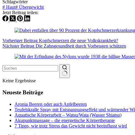
Schlagwörter
#
Haut
#
Übergewicht
Jetzt Beitrag teilen:
Vorheriger
Beitrag
Kopfschmerzen die neue Volkskrankheit?
Nächster
Beitrag
Die Zahngesundheit durch Vorbeugen schützen
Keine Ergebnisse
Neueste Beiträge
Aronia Beeren oder auch Apfelbeeren
Teufelskralle Spray mit Entspannungseffekt und wärmender W
Aquatische Körperarbeit – Watsu/Wata (Wasser Shiatsu)
Akupunktmassage – die energetische Körpertherapie
7 Tipps, wie trotz Stress das Gewicht nicht beeinflusst wird