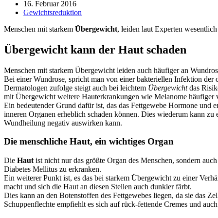
16. Februar 2016
Gewichtsreduktion
Menschen mit starkem
Übergewicht
, leiden laut Experten wesentli
Übergewicht kann der Haut schaden
Menschen mit starkem Übergewicht leiden auch häufiger an Wundros
Bei einer Wundrose, spricht man von einer bakteriellen Infektion der 
Dermatologen zufolge steigt auch bei leichtem
Übergewicht
das Risik
mit Übergewicht weitere Hauterkrankungen wie Melanome häufiger v
Ein bedeutender Grund dafür ist, das das Fettgewebe Hormone und en
inneren Organen erheblich schaden können. Dies wiederum kann zu e
Wundheilung negativ auswirken kann.
Die menschliche Haut, ein wichtiges Organ
Die
Haut
ist nicht nur das größte Organ des Menschen, sondern auch 
Diabetes Mellitus zu erkranken.
Ein weiterer Punkt ist, es das bei starkem Übergewicht zu einer Ve
macht und sich die Haut an diesen Stellen auch dunkler färbt.
Dies kann an den Botenstoffen des Fettgewebes liegen, da sie das
Schuppenflechte empfiehlt es sich auf rück-fettende Cremes und auc