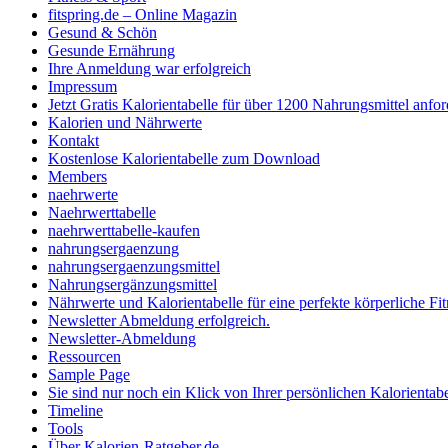
fitspring.de – Online Magazin
Gesund & Schön
Gesunde Ernährung
Ihre Anmeldung war erfolgreich
Impressum
Jetzt Gratis Kalorientabelle für über 1200 Nahrungsmittel anfo
Kalorien und Nährwerte
Kontakt
Kostenlose Kalorientabelle zum Download
Members
naehrwerte
Naehrwerttabelle
naehrwerttabelle-kaufen
nahrungsergaenzung
nahrungsergaenzungsmittel
Nahrungsergänzungsmittel
Nährwerte und Kalorientabelle für eine perfekte körperliche 
Newsletter Abmeldung erfolgreich.
Newsletter-Abmeldung
Ressourcen
Sample Page
Sie sind nur noch ein Klick von Ihrer persönlichen Kalorientabe
Timeline
Tools
Über Kalorien-Ratgeber.de