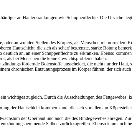
ch häufiger an Hauterkrankungen wie Schuppenflechte. Die Ursache lieg
e, oder an wunden Stellen des Körpers, als Menschen mit normalem K
oberen Hautschicht, die sich als scharf begrenzte, starke Rötung bemer
o deutlich an, an einer Schuppenflechte zu erkranken. Ebenso komme
or, als bei Menschen die keine Gewichtsprobleme haben.
tzündungs fördernde Botenstoffe ausscheidet, die nicht nur der Haut, 
inem chronischen Entzünungsprozess im Körper führen, der sich auch 
ein wichtiges zugleich. Durch die Ausscheidungen des Fettgewebes, kan
rhärtung der Hautschicht kommen kann, die sich vor allem an Köperstel
 Zellwachstum der Oberhaut und auch die des Bindegewebes anregen. 
h entzündungshemmende Salben zurückzugreifen. Ebenso kann auch bei B