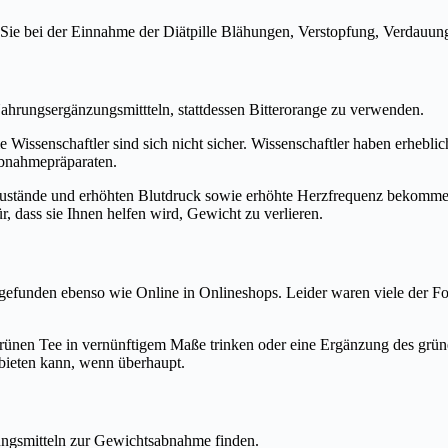
ie bei der Einnahme der Diätpille Blähungen, Verstopfung, Verdauu
hrungsergänzungsmittteln, stattdessen Bitterorange zu verwenden.
 Wissenschaftler sind sich nicht sicher. Wissenschaftler haben erhebli
abnahmepräparaten.
stände und erhöhten Blutdruck sowie erhöhte Herzfrequenz bekommen. 
, dass sie Ihnen helfen wird, Gewicht zu verlieren.
efunden ebenso wie Online in Onlineshops. Leider waren viele der For
ünen Tee in vernünftigem Maße trinken oder eine Ergänzung des grün
bieten kann, wenn überhaupt.
ungsmitteln zur Gewichtsabnahme finden.