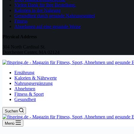
Vielen Dank für Ihre Bestellung.
Kalorien in der Nahrung
Gesundheit durch gesunde Nahrungsmittel
Fitness
Abnehmen auf eine gesunde Weise
Physical Address
304 North Cardinal St.
Dorchester Center, MA 02124
Ernährung
Kalorien & Nährwerte
Nahrungsergänzung
Abnehmen
Fitness & Sport
Gesundheit
Suchen
Menü