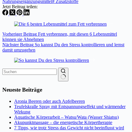
Nahrungsergänzungsmittel
#
Zusatzstoffe
Jetzt Beitrag teilen:
Vorheriger
Beitrag
Fett verbrennen, mit diesen 6 Lebensmittel
können sie Abnehmen
Nächster
Beitrag
So kannst Du den Stress kontrollieren und lernst
damit umzugehen
Keine
Ergebnisse
Neueste Beiträge
Aronia Beeren oder auch Apfelbeeren
Teufelskralle Spray mit Entspannungseffekt und wärmender
Wirkung
Aquatische Körperarbeit – Watsu/Wata (Wasser Shiatsu)
Akupunktmassage – die energetische Körpertherapie
7 Tipps, wie trotz Stress das Gewicht nicht beeinflusst wird