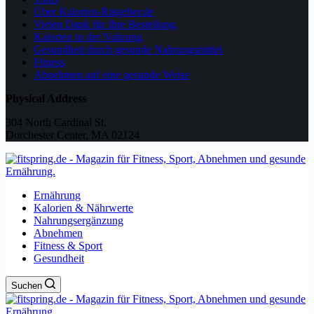
Über Kalorien-Ratgeber.de
Vielen Dank für Ihre Bestellung.
Kalorien in der Nahrung
Gesundheit durch gesunde Nahrungsmittel
Fitness
Abnehmen auf eine gesunde Weise
Physical Address
304 North Cardinal St.
Dorchester Center, MA 02124
Ernährung
Kalorien & Nährwerte
Nahrungsergänzung
Abnehmen
Fitness & Sport
Gesundheit
Suchen