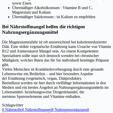
sowie Eisen
Übermäßiger Alkoholkonsum : Vitamine B und C,
Magnesium und Kalium
Übermäßiger Salzkonsum : ist Kalium zu empfehlen
Bei Nährstoffmangel helfen die richtigen
Nahrungsergänzungsmittel
Die Magnesiumzufuhr ist oft unzureichend bei kalorienreduzierter
Diät. Eine strikte vegetarische Ernährung kann Ursache von Vitamin
B12 und Aminosäuren Mangel sein. An einem Kompetenten
Spezialisten sollte man sich dennoch wenden bei chronischer
Müdigkeit, welcher Ihnen das für Sie individuell benötigte Präparat
gibt.
Vielen Menschen ist Krankheitsvorbeugung durch eine gesunde
Lebensweise ein Bedürfnis – und hier besonders Aspekte
der Ernährung (vegetarisch, vegan, Diätprodukte).
Beeinflusst werden sie hier durch vielfältige Informationen in den
Medien und ein breites Angebot an Nahrungsergänzungsmitteln im
Lebensmittel- beziehungsweise Drogeriehandel, die
meistens Spurenelemente und Vitamine enthalten.
Schlagwörter
#
Nährstoffe
#
Nährstoffmangel
#
Nahrungsergänzung
#