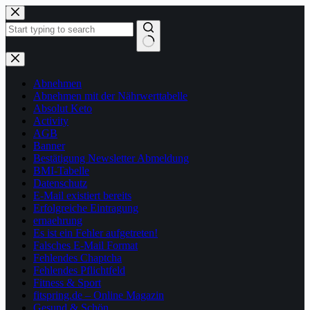
Zum
Inhalt
springen
Keine
Ergebnisse
Abnehmen
Abnehmen mit der Nährwerttabelle
Absolut Keto
Activity
AGB
Banner
Bestätigung Newsletter Abmeldung
BMI-Tabelle
Datenschutz
E-Mail existiert bereits
Erfolgreiche Eintragung
ernaehrung
Es ist ein Fehler aufgetreten!
Falsches E-Mail Format
Fehlendes Chaptcha
Fehlendes Pflichtfeld
Fitness & Sport
fitspring.de – Online Magazin
Gesund & Schön