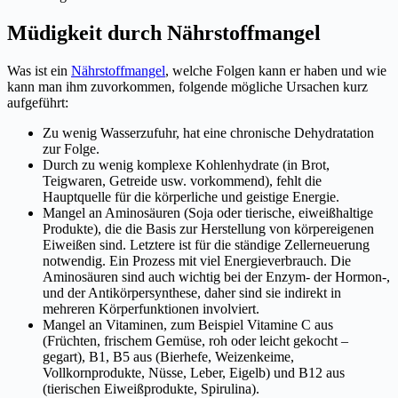
Müdigkeit durch Nährstoffmangel
Was ist ein
Nährstoffmangel
, welche Folgen kann er haben und wie
kann man ihm zuvorkommen, folgende mögliche Ursachen kurz
aufgeführt:
Zu wenig Wasserzufuhr, hat eine chronische Dehydratation
zur Folge.
Durch zu wenig komplexe Kohlenhydrate (in Brot,
Teigwaren, Getreide usw. vorkommend), fehlt die
Hauptquelle für die körperliche und geistige Energie.
Mangel an Aminosäuren (Soja oder tierische, eiweißhaltige
Produkte), die die Basis zur Herstellung von körpereigenen
Eiweißen sind. Letztere ist für die ständige Zellerneuerung
notwendig. Ein Prozess mit viel Energieverbrauch. Die
Aminosäuren sind auch wichtig bei der Enzym- der Hormon-,
und der Antikörpersynthese, daher sind sie indirekt in
mehreren Körperfunktionen involviert.
Mangel an Vitaminen, zum Beispiel Vitamine C aus
(Früchten, frischem Gemüse, roh oder leicht gekocht –
gegart), B1, B5 aus (Bierhefe, Weizenkeime,
Vollkornprodukte, Nüsse, Leber, Eigelb) und B12 aus
(tierischen Eiweißprodukte, Spirulina).