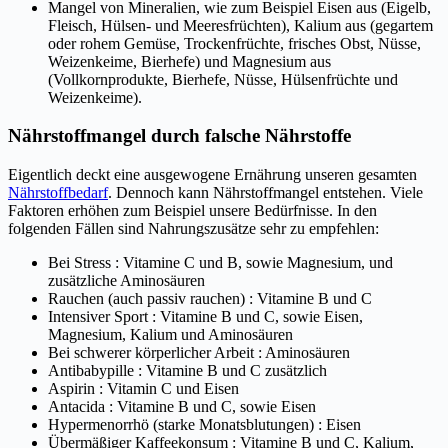
Mangel von Mineralien, wie zum Beispiel Eisen aus (Eigelb,
Fleisch, Hülsen- und Meeresfrüchten), Kalium aus (gegartem
oder rohem Gemüse, Trockenfrüchte, frisches Obst, Nüsse,
Weizenkeime, Bierhefe) und Magnesium aus
(Vollkornprodukte, Bierhefe, Nüsse, Hülsenfrüchte und
Weizenkeime).
Nährstoffmangel durch falsche Nährstoffe
Eigentlich deckt eine ausgewogene Ernährung unseren gesamten
Nährstoffbedarf
. Dennoch kann Nährstoffmangel entstehen. Viele
Faktoren erhöhen zum Beispiel unsere Bedürfnisse. In den
folgenden Fällen sind Nahrungszusätze sehr zu empfehlen:
Bei Stress : Vitamine C und B, sowie Magnesium, und
zusätzliche Aminosäuren
Rauchen (auch passiv rauchen) : Vitamine B und C
Intensiver Sport : Vitamine B und C, sowie Eisen,
Magnesium, Kalium und Aminosäuren
Bei schwerer körperlicher Arbeit : Aminosäuren
Antibabypille : Vitamine B und C zusätzlich
Aspirin : Vitamin C und Eisen
Antacida : Vitamine B und C, sowie Eisen
Hypermenorrhö (starke Monatsblutungen) : Eisen
Übermäßiger Kaffeekonsum : Vitamine B und C, Kalium,